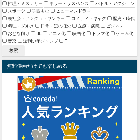
推理・ミステリー
ホラー・サスペンス
バトル・アクション
スポーツ
学園もの
ヒューマンドラマ
裏社会・アングラ・ヤンキー
コメディ・ギャグ
歴史・時代
料理・グルメ
日常・ほのぼの
医療・病院
ビジネス
おとな向け
BL
アニメ化
映画化
ドラマ化
ゲーム化
音楽
週刊少年ジャンプ
TL
無料漫画だけでも楽しめる