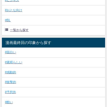
#ビジネス
#おとな向け
#BL
一覧から探す
漫画最終回の印象から探す
#面白い
#素晴らしい
#感動的
#衝撃的
#予想外
#酷い