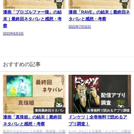
漫画「プロゴルファー猿」の結
漫画「RAVE」の結末｜最終回ネ
末｜最終回ネタバレと感想・考
タバレと感想・考察
察
2022年7月31日
2022年8月2日
おすすめの記事
漫画最終回ネタバレ
全巻無料で読めるアプリ調査
漫画「真珠姫」の結末｜最終回
ドンケツ｜全巻無料で読めるア
ネタバレと感想・考察
プリ調査！
茶木ひろみさんによる漫画「真珠姫」の最
たーしさんによる漫画「ドンケツ」が配信