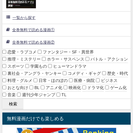
全巻無料で読めるアプリ
調査
一覧から探す
全巻無料で読める漫画①
全巻無料で読める漫画②
恋愛・ラブコメ
ファンタジー・SF・異世界
推理・ミステリー
ホラー・サスペンス
バトル・アクション
スポーツ
学園もの
ヒューマンドラマ
裏社会・アングラ・ヤンキー
コメディ・ギャグ
歴史・時代
料理・グルメ
日常・ほのぼの
医療・病院
ビジネス
おとな向け
BL
アニメ化
映画化
ドラマ化
ゲーム化
音楽
週刊少年ジャンプ
TL
無料漫画だけでも楽しめる