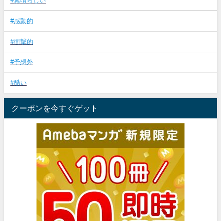
#素晴らしい
#感動的
#衝撃的
#予想外
#酷い
クーポンを今すぐゲット