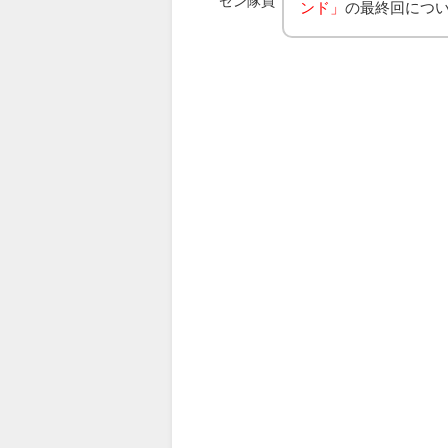
ゼン隊員
ンド」
の最終回につ