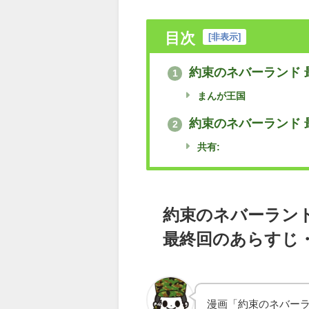
目次
[
非表示
]
約束のネバーランド 
1
まんが王国
約束のネバーランド 
2
共有:
約束のネバーラン
最終回のあらすじ
漫画「約束のネバー