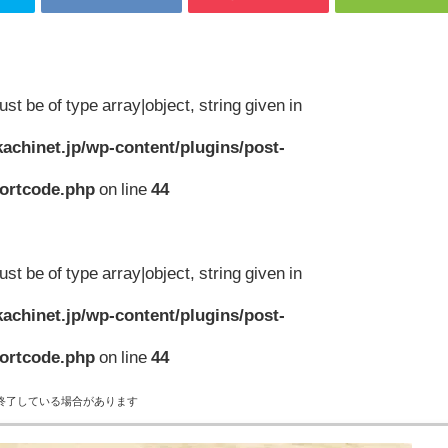
st be of type array|object, string given in
achinet.jp/wp-content/plugins/post-
hortcode.php
on line
44
st be of type array|object, string given in
achinet.jp/wp-content/plugins/post-
hortcode.php
on line
44
終了している場合があります