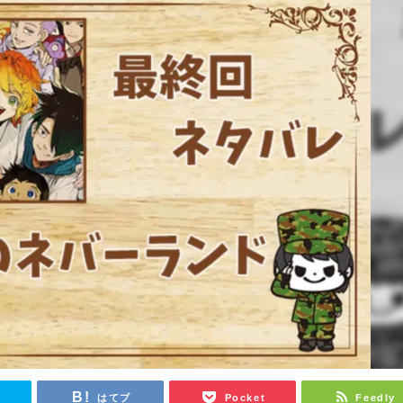
r
はてブ
Pocket
Feedly