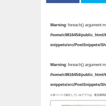
Warning
: foreach() argument mu
/home/c9816454/public_html/k
snippets/src/PostSnippets/S
Warning
: foreach() argument mu
/home/c9816454/public_html/k
snippets/src/PostSnippets/S
※本ページで紹介しているアプリは、配信期間