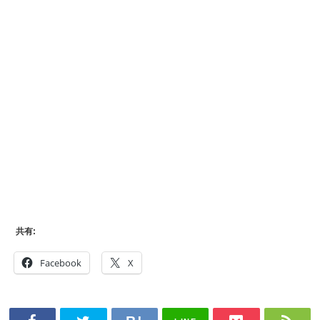
共有:
Facebook
X