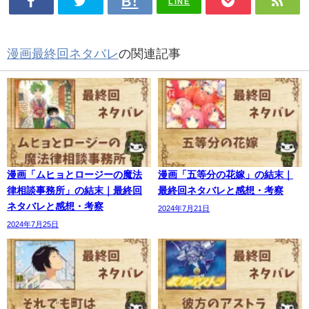
LINE
漫画最終回ネタバレ
の関連記事
漫画「ムヒョとロージーの魔法
漫画「五等分の花嫁」の結末｜
律相談事務所」の結末｜最終回
最終回ネタバレと感想・考察
ネタバレと感想・考察
2024年7月21日
2024年7月25日