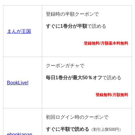
登録時の半額クーポンで
すぐに1巻分が半額
で読める
まんが王国
登録無料/月額基本料無料
クーポンガチャで
毎日1巻分が最大50％オフ
で読める
BookLive!
登録無料/月額無料
初回ログイン時のクーポンで
すぐに半額で読める
（割引上限500円）
ebookjapan