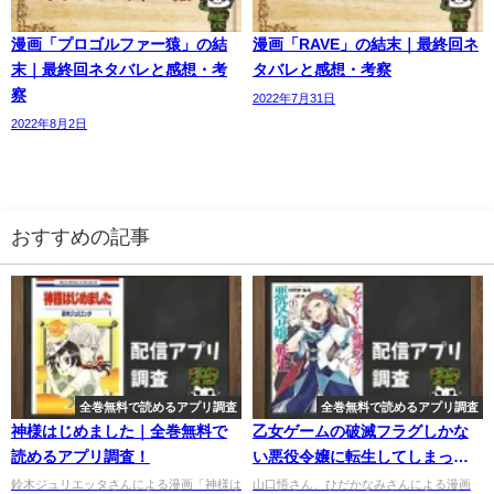
漫画「プロゴルファー猿」の結
漫画「RAVE」の結末｜最終回ネ
末｜最終回ネタバレと感想・考
タバレと感想・考察
察
2022年7月31日
2022年8月2日
おすすめの記事
全巻無料で読めるアプリ調査
全巻無料で読めるアプリ調査
神様はじめました｜全巻無料で
乙女ゲームの破滅フラグしかな
読めるアプリ調査！
い悪役令嬢に転生してしまっ
た…｜全巻無料で読めるアプリ
鈴木ジュリエッタさんによる漫画「神様は
山口悟さん、ひだかなみさんによる漫画