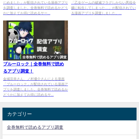
じめました」が配信されている漫画アプリ
「乙女ゲームの破滅フラグしかない悪役令
調査！
を調査しました。全巻無料で読めるかどう
嬢に転生してしまった…」が配信されてい
かに加えてお得に読めるサー...
る漫画アプリを調査しました。...
全巻無料で読めるアプリ調査
ブルーロック｜全巻無料で読め
るアプリ調査！
金城宗幸さん、ノ村優介さんによる漫画
「ブルーロック」が配信されている漫画ア
プリを調査しました。全巻無料で読めるか
どうかに加えてお得に読めるサ...
カテゴリー
全巻無料で読めるアプリ調査