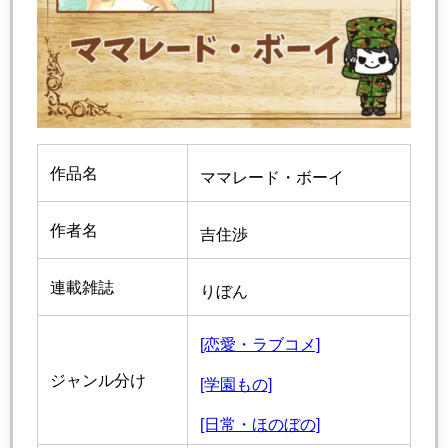
作品名
ママレード・ボーイ
作者名
吉住渉
連載雑誌
りぼん
[恋愛・ラブコメ]
ジャンル分け
[学園もの]
[日常・ほのぼの]