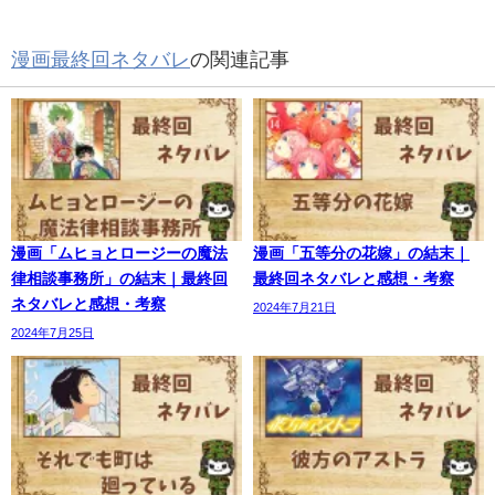
漫画最終回ネタバレ
の関連記事
漫画「ムヒョとロージーの魔法
漫画「五等分の花嫁」の結末｜
律相談事務所」の結末｜最終回
最終回ネタバレと感想・考察
ネタバレと感想・考察
2024年7月21日
2024年7月25日