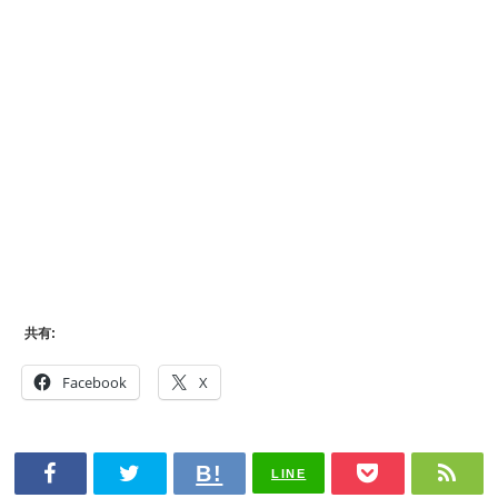
共有:
Facebook
X
LINE