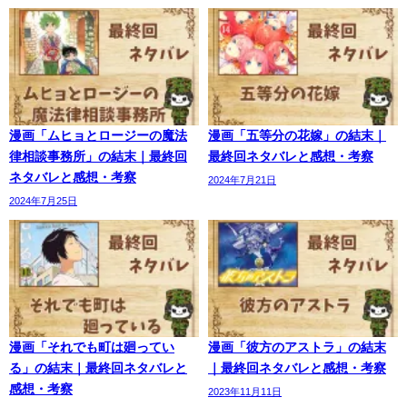
漫画「ムヒョとロージーの魔法
漫画「五等分の花嫁」の結末｜
律相談事務所」の結末｜最終回
最終回ネタバレと感想・考察
ネタバレと感想・考察
2024年7月21日
2024年7月25日
漫画「それでも町は廻ってい
漫画「彼方のアストラ」の結末
る」の結末｜最終回ネタバレと
｜最終回ネタバレと感想・考察
感想・考察
2023年11月11日