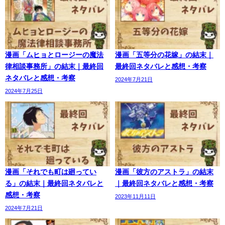
漫画「ムヒョとロージーの魔法
漫画「五等分の花嫁」の結末｜
律相談事務所」の結末｜最終回
最終回ネタバレと感想・考察
ネタバレと感想・考察
2024年7月21日
2024年7月25日
漫画「それでも町は廻ってい
漫画「彼方のアストラ」の結末
る」の結末｜最終回ネタバレと
｜最終回ネタバレと感想・考察
感想・考察
2023年11月11日
2024年7月21日