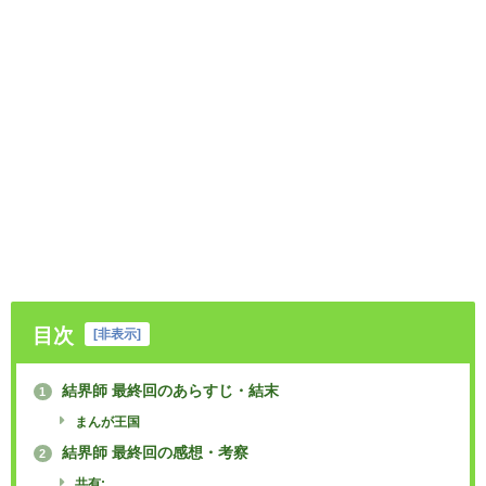
目次
[
非表示
]
結界師 最終回のあらすじ・結末
1
まんが王国
結界師 最終回の感想・考察
2
共有: