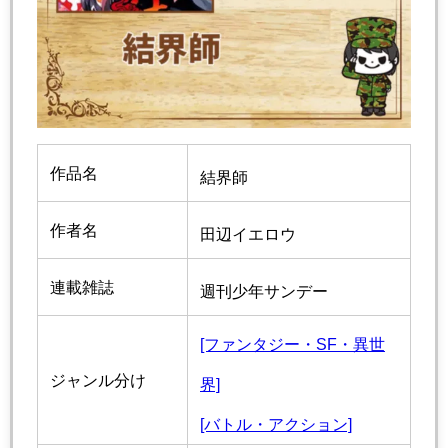
作品名
結界師
作者名
田辺イエロウ
連載雑誌
週刊少年サンデー
[ファンタジー・SF・異世
ジャンル分け
界]
[バトル・アクション]