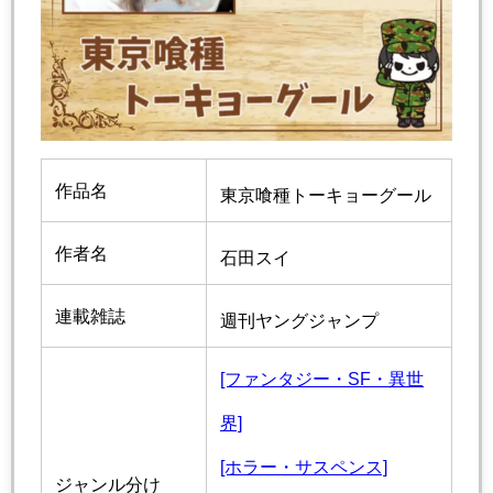
作品名
東京喰種トーキョーグール
作者名
石田スイ
連載雑誌
週刊ヤングジャンプ
[ファンタジー・SF・異世
界]
[ホラー・サスペンス]
ジャンル分け