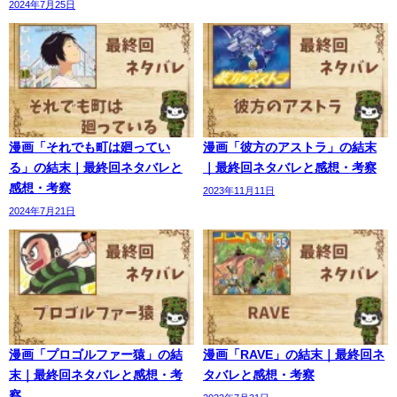
2024年7月25日
漫画「それでも町は廻ってい
漫画「彼方のアストラ」の結末
る」の結末｜最終回ネタバレと
｜最終回ネタバレと感想・考察
感想・考察
2023年11月11日
2024年7月21日
漫画「プロゴルファー猿」の結
漫画「RAVE」の結末｜最終回ネ
末｜最終回ネタバレと感想・考
タバレと感想・考察
察