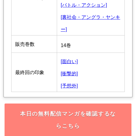
[バトル・アクション]
[裏社会・アングラ・ヤンキ
ー]
販売巻数
14巻
[面白い]
最終回の印象
[衝撃的]
[予想外]
本日の無料配信マンガを確認するな
らこちら