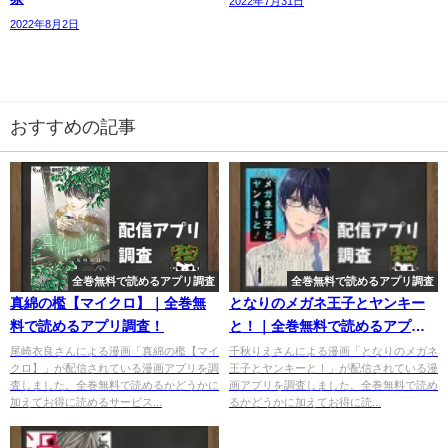
2022年7月31日
2022年8月2日
おすすめの記事
全巻無料で読めるアプリ調査
全巻無料で読めるアプリ調査
真綿の檻【マイクロ】｜全巻無
となりのメガネ王子とヤンキー
料で読めるアプリ調査！
と！｜全巻無料で読めるアプリ
調査！
尾崎衣良さんによる漫画「真綿の檻【マイ
千秋りえさんによる漫画「となりのメガネ
クロ】」が配信されている漫画アプリを調
王子とヤンキーと！」が配信されている漫
査しました。全巻無料で読めるかどうかに
画アプリを調査しました。全巻無料で読め
加えてお得に読めるサービス...
るかどうかに加えてお得に読...