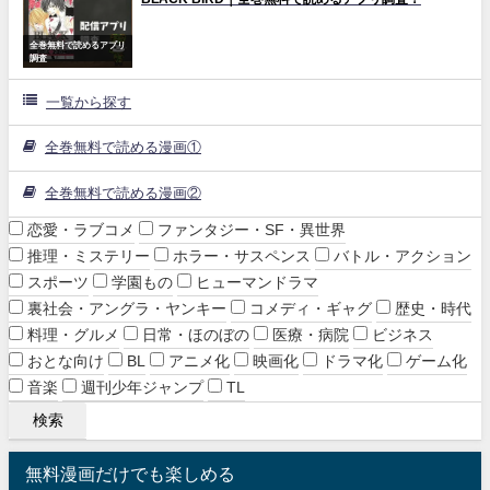
全巻無料で読めるアプリ
調査
一覧から探す
全巻無料で読める漫画①
全巻無料で読める漫画②
恋愛・ラブコメ
ファンタジー・SF・異世界
推理・ミステリー
ホラー・サスペンス
バトル・アクション
スポーツ
学園もの
ヒューマンドラマ
裏社会・アングラ・ヤンキー
コメディ・ギャグ
歴史・時代
料理・グルメ
日常・ほのぼの
医療・病院
ビジネス
おとな向け
BL
アニメ化
映画化
ドラマ化
ゲーム化
音楽
週刊少年ジャンプ
TL
無料漫画だけでも楽しめる