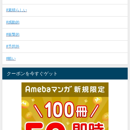
#素晴らしい
#感動的
#衝撃的
#予想外
#酷い
クーポンを今すぐゲット