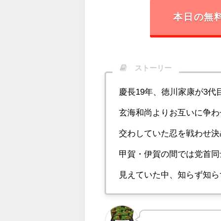
本日の無
ストーリー
慶長19年、徳川家康が3
玄海和尚よりお互いに争わ
交わしていた忍を戦わせ決
甲賀・伊賀の間では党首同
見えていた中、知らず知ら