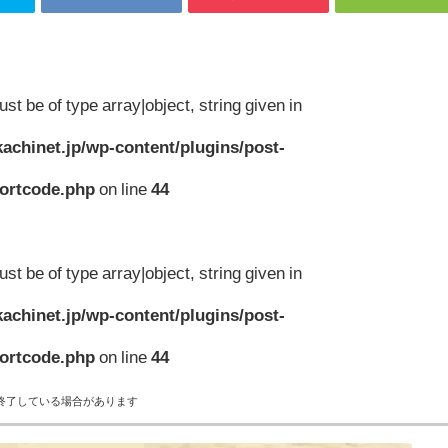
st be of type array|object, string given in
achinet.jp/wp-content/plugins/post-
hortcode.php
on line
44
st be of type array|object, string given in
achinet.jp/wp-content/plugins/post-
hortcode.php
on line
44
終了している場合があります