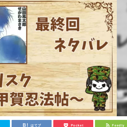
r
はてブ
Pocket
Feedly