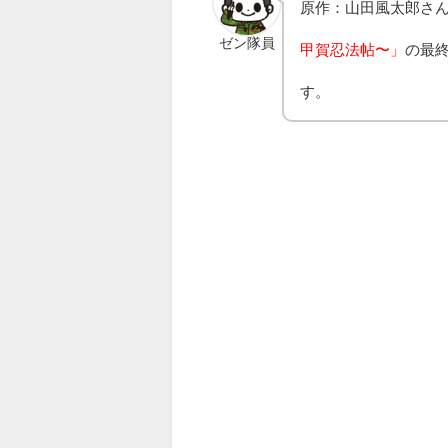
原作：山田風太郎さ
ゼン隊員
甲賀忍法帖〜」
の最
す。