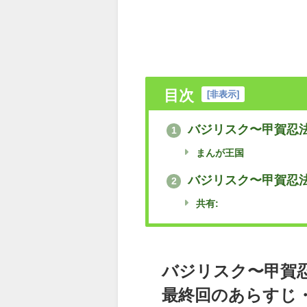
目次
[
非表示
]
バジリスク〜甲賀忍法
1
まんが王国
バジリスク〜甲賀忍法
2
共有:
バジリスク〜甲賀
最終回のあらすじ