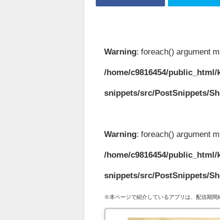
Warning
: foreach() argument mu
/home/c9816454/public_html/k
snippets/src/PostSnippets/S
Warning
: foreach() argument mu
/home/c9816454/public_html/k
snippets/src/PostSnippets/S
※本ページで紹介しているアプリは、配信期間