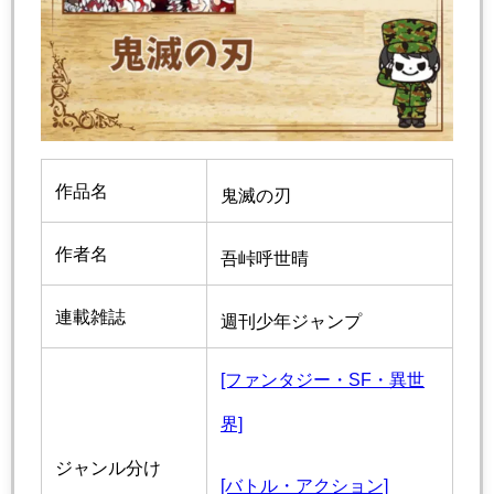
作品名
鬼滅の刃
作者名
吾峠呼世晴
連載雑誌
週刊少年ジャンプ
[ファンタジー・SF・異世
界]
ジャンル分け
[バトル・アクション]