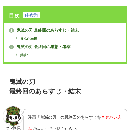
目次
[
非表示
]
鬼滅の刃 最終回のあらすじ・結末
1
まんが王国
鬼滅の刃 最終回の感想・考察
2
共有:
鬼滅の刃
最終回のあらすじ・結末
漫画「鬼滅の刃」の最終回のあらすじを
ネタバレ込
ゼン隊員
み
で結末までご覧ください。