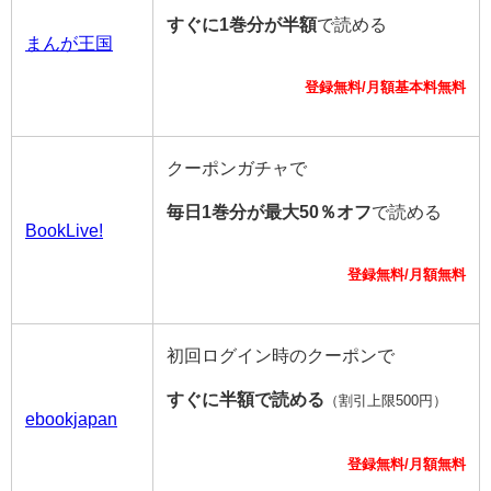
すぐに1巻分が半額
で読める
まんが王国
登録無料/月額基本料無料
クーポンガチャで
毎日1巻分が最大50％オフ
で読める
BookLive!
登録無料/月額無料
初回ログイン時のクーポンで
すぐに半額で読める
（割引上限500円）
ebookjapan
登録無料/月額無料