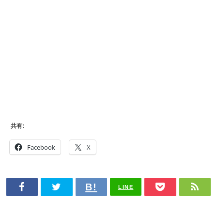
共有:
Facebook
X
LINE