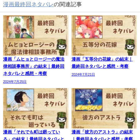
漫画最終回ネタバレ
の関連記事
漫画「ムヒョとロージーの魔法
漫画「五等分の花嫁」の結末｜
律相談事務所」の結末｜最終回
最終回ネタバレと感想・考察
ネタバレと感想・考察
2024年7月21日
2024年7月25日
漫画「それでも町は廻ってい
漫画「彼方のアストラ」の結末
る」の結末｜最終回ネタバレと
｜最終回ネタバレと感想・考察