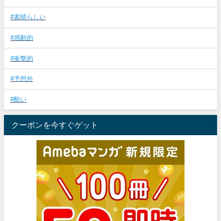
#素晴らしい
#感動的
#衝撃的
#予想外
#酷い
クーポンを今すぐゲット