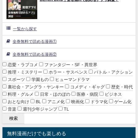
全巻無料で読めるアプリ
調査
一覧から探す
全巻無料で読める漫画①
全巻無料で読める漫画②
恋愛・ラブコメ
ファンタジー・SF・異世界
推理・ミステリー
ホラー・サスペンス
バトル・アクション
スポーツ
学園もの
ヒューマンドラマ
裏社会・アングラ・ヤンキー
コメディ・ギャグ
歴史・時代
料理・グルメ
日常・ほのぼの
医療・病院
ビジネス
おとな向け
BL
アニメ化
映画化
ドラマ化
ゲーム化
音楽
週刊少年ジャンプ
TL
無料漫画だけでも楽しめる