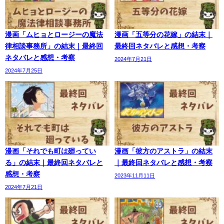
漫画「ムヒョとロージーの魔法
漫画「五等分の花嫁」の結末｜
律相談事務所」の結末｜最終回
最終回ネタバレと感想・考察
ネタバレと感想・考察
2024年7月21日
2024年7月25日
漫画「それでも町は廻ってい
漫画「彼方のアストラ」の結末
る」の結末｜最終回ネタバレと
｜最終回ネタバレと感想・考察
感想・考察
2023年11月11日
2024年7月21日