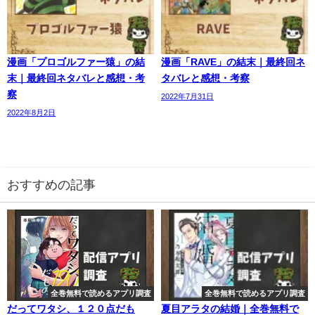
漫画「プロゴルファー猿」の結
漫画「RAVE」の結末｜最終回ネ
末｜最終回ネタバレと感想・考
タバレと感想・考察
察
2022年7月31日
2022年8月2日
おすすめの記事
全巻無料で読めるアプリ調査
全巻無料で読めるアプリ調査
だってワタシ、１２０点だも
夏目アラタの結婚｜全巻無料で