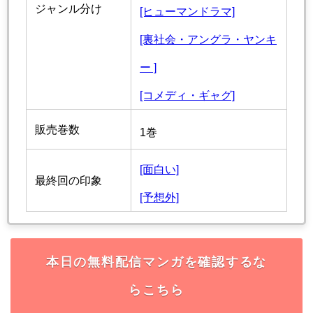
ジャンル分け
[ヒューマンドラマ]
[裏社会・アングラ・ヤンキ
ー ]
[コメディ・ギャグ]
販売巻数
1巻
[面白い]
最終回の印象
[予想外]
本日の無料配信マンガを確認するな
らこちら