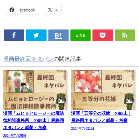
Facebook
X
LINE
漫画最終回ネタバレ
の関連記事
漫画「ムヒョとロージーの魔法
漫画「五等分の花嫁」の結末｜
律相談事務所」の結末｜最終回
最終回ネタバレと感想・考察
ネタバレと感想・考察
2024年7月21日
2024年7月25日