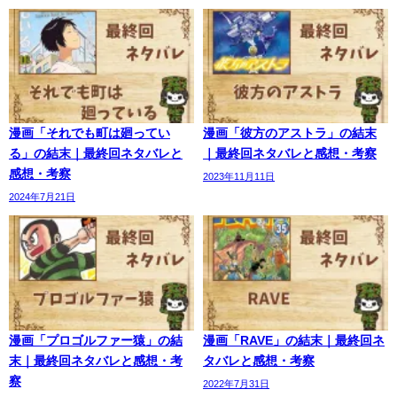
漫画「それでも町は廻ってい
漫画「彼方のアストラ」の結末
る」の結末｜最終回ネタバレと
｜最終回ネタバレと感想・考察
感想・考察
2023年11月11日
2024年7月21日
漫画「プロゴルファー猿」の結
漫画「RAVE」の結末｜最終回ネ
末｜最終回ネタバレと感想・考
タバレと感想・考察
察
2022年7月31日