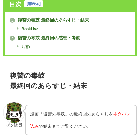
目次
[
非表示
]
復讐の毒鼓 最終回のあらすじ・結末
1
BookLive!
復讐の毒鼓 最終回の感想・考察
2
共有:
復讐の毒鼓
最終回のあらすじ・結末
漫画「復讐の毒鼓」の最終回のあらすじを
ネタバレ
ゼン隊員
込み
で結末までご覧ください。