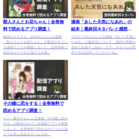
全巻無料で読めるアプリ調査
漫画最終回ネタバレ
獣人さんとお花ちゃん｜全巻無
漫画「あした天気になあれ」の
料で読めるアプリ調査！
結末｜最終回ネタバレと感想・
考察
柚木ちひろさん、acheさんによる漫画
ちばてつやさんによる漫画「あした天気に
「獣人さんとお花ちゃん」が配信されてい
なあれ」の最終回について、感想や考察を
る漫画アプリを調査しました。全巻無料で
含めて結末をご紹介します。ネタバレが苦
読めるかどうかに加えてお得...
手な方は注意してくださいね...
全巻無料で読めるアプリ調査
その瞳に恋をする｜全巻無料で
読めるアプリ調査！
もとし麻子さんによる漫画「その瞳に恋を
する」が配信されている漫画アプリを調査
しました。全巻無料で読めるかどうかに加
えてお得に読めるサービスや...