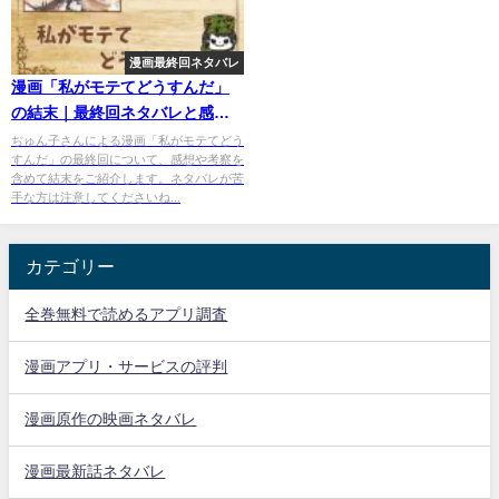
漫画最終回ネタバレ
漫画「私がモテてどうすんだ」
の結末｜最終回ネタバレと感
想・考察
ぢゅん子さんによる漫画「私がモテてどう
すんだ」の最終回について、感想や考察を
含めて結末をご紹介します。ネタバレが苦
手な方は注意してくださいね...
カテゴリー
全巻無料で読めるアプリ調査
漫画アプリ・サービスの評判
漫画原作の映画ネタバレ
漫画最新話ネタバレ