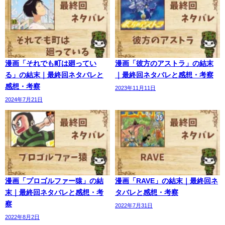
漫画「それでも町は廻ってい
漫画「彼方のアストラ」の結末
る」の結末｜最終回ネタバレと
｜最終回ネタバレと感想・考察
感想・考察
2023年11月11日
2024年7月21日
漫画「プロゴルファー猿」の結
漫画「RAVE」の結末｜最終回ネ
末｜最終回ネタバレと感想・考
タバレと感想・考察
察
2022年7月31日
2022年8月2日