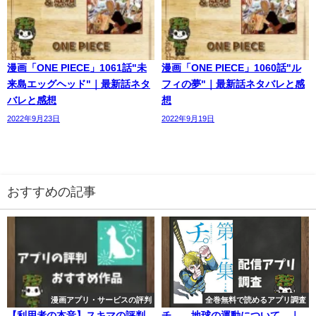
漫画「ONE PIECE」1061話"未
漫画「ONE PIECE」1060話"ル
来島エッグヘッド"｜最新話ネタ
フィの夢"｜最新話ネタバレと感
バレと感想
想
2022年9月23日
2022年9月19日
おすすめの記事
漫画アプリ・サービスの評判
全巻無料で読めるアプリ調査
【利用者の本音】スキマの評判
チ。―地球の運動について―｜