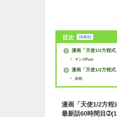
目次
[
非表示
]
漫画「天使1/2方程式
1
マンガPark
漫画「天使1/2方程式
2
共有:
漫画「天使1/2方程
最新話60時間目➁(