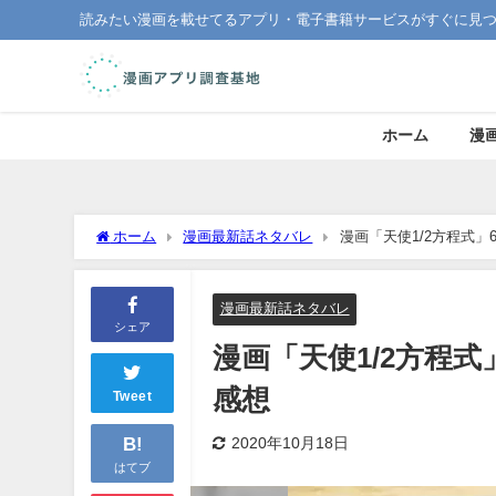
読みたい漫画を載せてるアプリ・電子書籍サービスがすぐに見
ホーム
漫
ホーム
漫画最新話ネタバレ
漫画「天使1/2方程式」
漫画最新話ネタバレ
シェア
漫画「天使1/2方程式
感想
Tweet
B!
2020年10月18日
はてブ