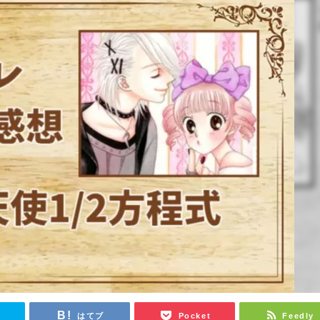
r
はてブ
Pocket
Feedly