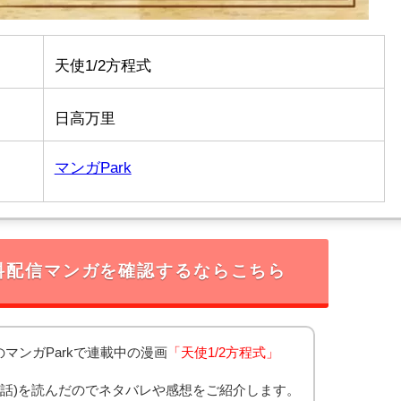
天使1/2方程式
日高万里
マンガPark
料配信マンガを確認するならこちら
開のマンガParkで連載中の漫画
「天使1/2方程式」
99話)を読んだのでネタバレや感想をご紹介します。