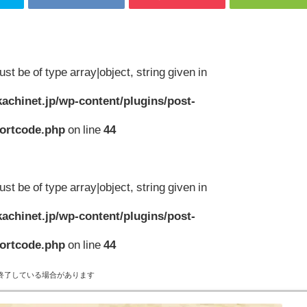
st be of type array|object, string given in
achinet.jp/wp-content/plugins/post-
hortcode.php
on line
44
st be of type array|object, string given in
achinet.jp/wp-content/plugins/post-
hortcode.php
on line
44
終了している場合があります