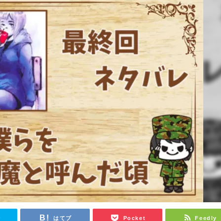
r
はてブ
Pocket
Feedly