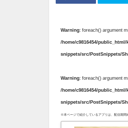
Warning
: foreach() argument mu
/home/c9816454/public_html/k
snippets/src/PostSnippets/S
Warning
: foreach() argument mu
/home/c9816454/public_html/k
snippets/src/PostSnippets/S
※本ページで紹介しているアプリは、配信期間