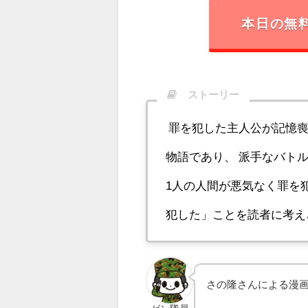
本日の無
ストーリー
罪を犯した主人公が記憶喪
物語であり、 派手なバト
1人の人間が悪気なく罪を
犯した」ことを読者に考え
さの隆さんによる漫