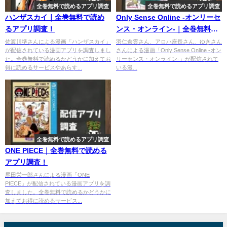
全巻無料で読めるアプリ調査
全巻無料で読めるアプリ調査
ハンザスカイ｜全巻無料で読め
Only Sense Online -オンリーセ
るアプリ調査！
ンス・オンライン-｜全巻無料で
読めるアプリ調査！
佐渡川準さんによる漫画「ハンザスカイ」
羽仁倉雲さん、アロハ座長さん、ゆきさん
が配信されている漫画アプリを調査しまし
さんによる漫画「Only Sense Online -オン
た。全巻無料で読めるかどうかに加えてお
リーセンス・オンライン-」が配信されて
得に読めるサービスやあらす...
いる漫...
全巻無料で読めるアプリ調査
ONE PIECE｜全巻無料で読める
アプリ調査！
尾田栄一郎さんによる漫画「ONE
PIECE」が配信されている漫画アプリを調
査しました。全巻無料で読めるかどうかに
加えてお得に読めるサービス...