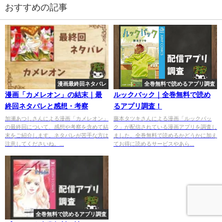
おすすめの記事
漫画最終回ネタバレ
全巻無料で読めるアプリ調査
漫画「カメレオン」の結末｜最
ルックバック｜全巻無料で読め
終回ネタバレと感想・考察
るアプリ調査！
加瀬あつしさんによる漫画「カメレオン」
藤本タツキさんによる漫画「ルックバッ
の最終回について、感想や考察を含めて結
ク」が配信されている漫画アプリを調査し
末をご紹介します。ネタバレが苦手な方は
ました。全巻無料で読めるかどうかに加え
注意してくださいね。...
てお得に読めるサービスやあら...
全巻無料で読めるアプリ調査