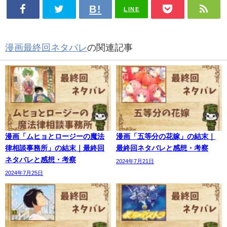
LINE
漫画最終回ネタバレ
の関連記事
漫画「ムヒョとロージーの魔法
漫画「五等分の花嫁」の結末｜
律相談事務所」の結末｜最終回
最終回ネタバレと感想・考察
ネタバレと感想・考察
2024年7月21日
2024年7月25日