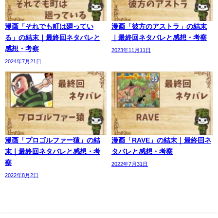
漫画「それでも町は廻ってい
漫画「彼方のアストラ」の結末
る」の結末｜最終回ネタバレと
｜最終回ネタバレと感想・考察
感想・考察
2023年11月11日
2024年7月21日
漫画「プロゴルファー猿」の結
漫画「RAVE」の結末｜最終回ネ
末｜最終回ネタバレと感想・考
タバレと感想・考察
察
2022年7月31日
2022年8月2日