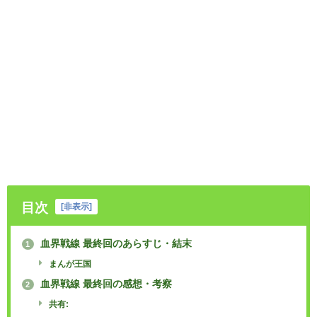
目次
[
非表示
]
血界戦線 最終回のあらすじ・結末
1
まんが王国
血界戦線 最終回の感想・考察
2
共有: