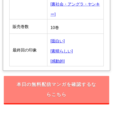
[裏社会・アングラ・ヤンキ
ー]
販売巻数
10巻
[面白い]
最終回の印象
[素晴らしい]
[感動的]
本日の無料配信マンガを確認するな
らこちら