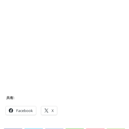
共有:
Facebook
X