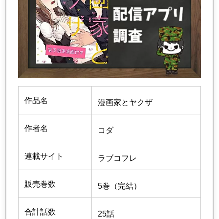
作品名
漫画家とヤクザ
作者名
コダ
連載サイト
ラブコフレ
販売巻数
5巻（完結）
合計話数
25話