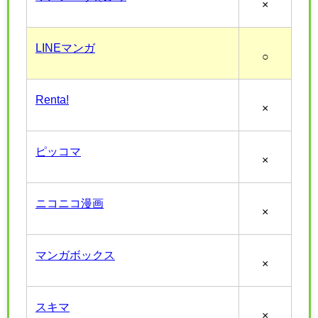
×
LINEマンガ
○
Renta!
×
ピッコマ
×
ニコニコ漫画
×
マンガボックス
×
スキマ
×