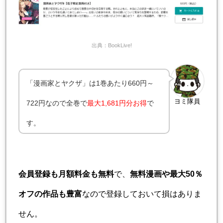
出典：BookLive!
「漫画家とヤクザ」は1巻あたり660円～
ヨミ隊員
722円なので全巻で
最大1,681円分お得
で
す。
会員登録も月額料金も無料
で、
無料漫画や最大50％
オフの作品も豊富
なので登録しておいて損はありま
せん。