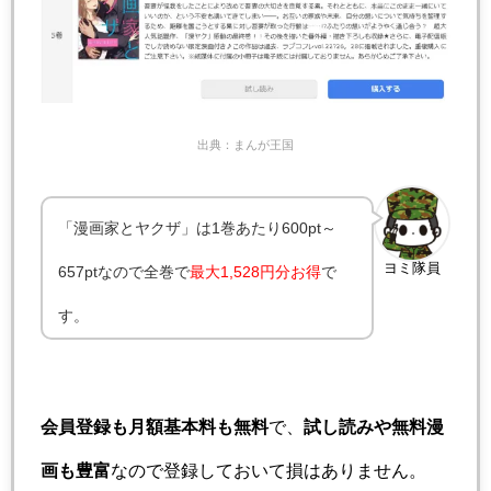
出典：まんが王国
「漫画家とヤクザ」は1巻あたり600pt～
ヨミ隊員
657ptなので全巻で
最大
1,528円分お得
で
す。
会員登録も月額基本料も無料
で、
試し読みや無料漫
画も豊富
なので登録しておいて損はありません。