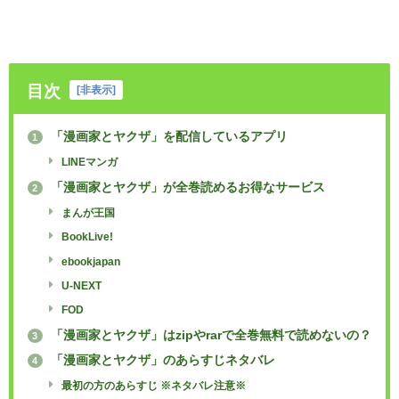
目次
[
非表示
]
「漫画家とヤクザ」を配信しているアプリ
1
LINEマンガ
「漫画家とヤクザ」が全巻読めるお得なサービス
2
まんが王国
BookLive!
ebookjapan
U-NEXT
FOD
「漫画家とヤクザ」はzipやrarで全巻無料で読めないの？
3
「漫画家とヤクザ」のあらすじネタバレ
4
最初の方のあらすじ ※ネタバレ注意※