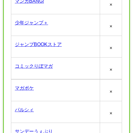
マンガBANG!
×
少年ジャンプ＋
×
ジャンプBOOKストア
×
コミックりぼマガ
×
マガポケ
×
パルシィ
×
サンデーうぇぶり