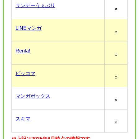
サンデーうぇぶり
×
LINEマンガ
○
Renta!
○
ピッコマ
○
マンガボックス
×
スキマ
×
※上記は2025年6月時点の情報です