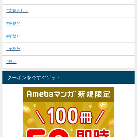
#素晴らしい
#感動的
#衝撃的
#予想外
#酷い
クーポンを今すぐゲット