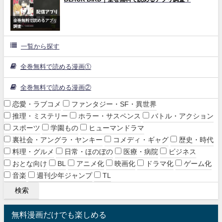
全巻無料で読めるアプリ
調査
一覧から探す
全巻無料で読める漫画①
全巻無料で読める漫画②
恋愛・ラブコメ
ファンタジー・SF・異世界
推理・ミステリー
ホラー・サスペンス
バトル・アクション
スポーツ
学園もの
ヒューマンドラマ
裏社会・アングラ・ヤンキー
コメディ・ギャグ
歴史・時代
料理・グルメ
日常・ほのぼの
医療・病院
ビジネス
おとな向け
BL
アニメ化
映画化
ドラマ化
ゲーム化
音楽
週刊少年ジャンプ
TL
無料漫画だけでも楽しめる