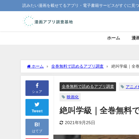
読みたい漫画を載せてるアプリ・電子書籍サービスがすぐに見
ホーム
漫
ホーム
全巻無料で読めるアプリ調査
絶叫学級｜全
全巻無料で読めるアプリ調査
アニメ
シェア
映画化
絶叫学級｜全巻無料
Tweet
2021年9月25日
B!
はてブ