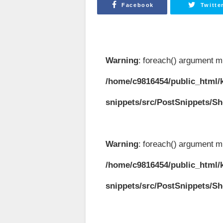
Facebook
Twitte
Warning
: foreach() argument mu
/home/c9816454/public_html/k
snippets/src/PostSnippets/S
Warning
: foreach() argument mu
/home/c9816454/public_html/k
snippets/src/PostSnippets/S