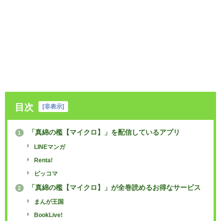
目次
[
非表示
]
「真綿の檻【マイクロ】」を配信しているアプリ
1
LINEマンガ
Renta!
ピッコマ
「真綿の檻【マイクロ】」が全巻読めるお得なサービス
2
まんが王国
BookLive!