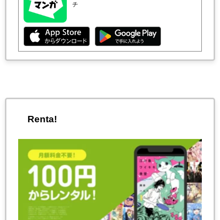
チ
Renta!