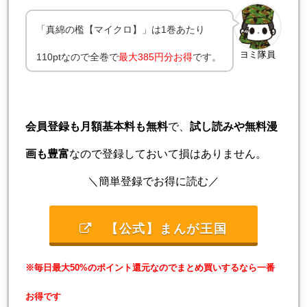
「真綿の檻【マイクロ】」は1巻あたり
ヨミ隊員
110ptなので全巻で
最大
385円分お得
です。
会員登録も月額基本料も無料
で、
試し読みや無料漫
画も豊富
なので登録しておいて損はありません。
＼簡単登録でお得に読む／
【公式】まんが王国
※毎日最大50%のポイント還元なのでまとめ買いするなら一番
お得です