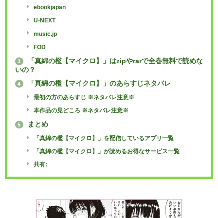
ebookjapan
U-NEXT
music.jp
FOD
「真綿の檻【マイクロ】」はzipやrarで全巻無料で読めな
3
いの？
「真綿の檻【マイクロ】」のあらすじネタバレ
4
最初の方のあらすじ ※ネタバレ注意※
本作品の見どころ ※ネタバレ注意※
まとめ
5
「真綿の檻【マイクロ】」を配信しているアプリ一覧
「真綿の檻【マイクロ】」が読めるお得なサービス一覧
共有: