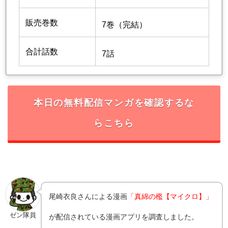
販売巻数
7巻（完結）
合計話数
7話
本日の無料配信マンガを確認するな
らこちら
尾崎衣良
さんによる漫画
「真綿の檻【マイクロ】」
ゼン隊員
が配信されている漫画アプリを調査しました。