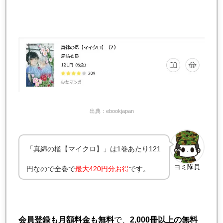
出典：ebookjapan
「真綿の檻【マイクロ】」は1巻あたり121
ヨミ隊員
円なので全巻で
最大420円分お得
です。
会員登録も月額料金も無料
で、
2,000冊以上の無料