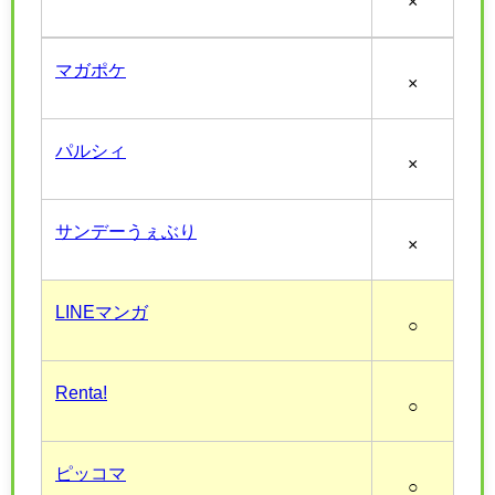
×
マガポケ
×
パルシィ
×
サンデーうぇぶり
×
LINEマンガ
○
Renta!
○
ピッコマ
○