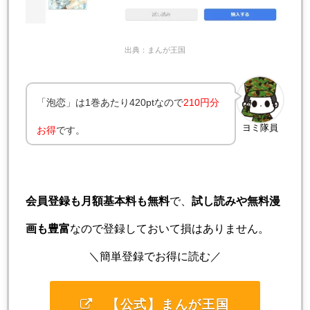
出典：まんが王国
「泡恋」は1巻あたり420ptなので
210円分
ヨミ隊員
お得
です。
会員登録も月額基本料も無料
で、
試し読みや無料漫
画も豊富
なので登録しておいて損はありません。
＼簡単登録でお得に読む／
【公式】まんが王国