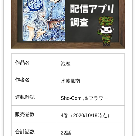
作品名
泡恋
作者名
水波風南
連載雑誌
Sho-Comi,＆フラワー
販売巻数
4巻（2020/10/18時点）
合計話数
22話