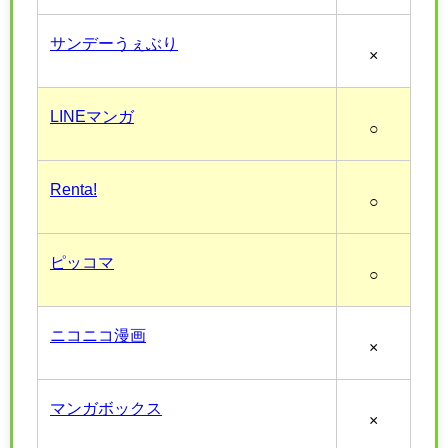
サンデーうぇぶり
×
LINEマンガ
○
Renta!
○
ピッコマ
○
ニコニコ漫画
×
マンガボックス
×