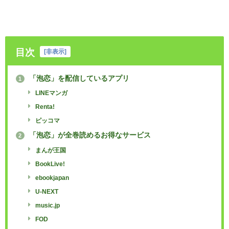
目次
[
非表示
]
「泡恋」を配信しているアプリ
1
LINEマンガ
Renta!
ピッコマ
「泡恋」が全巻読めるお得なサービス
2
まんが王国
BookLive!
ebookjapan
U-NEXT
music.jp
FOD