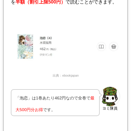
を
半額（割引上限500円）
で読むことができます。
出典：ebookjapan
「泡恋」は1巻あたり462円なので全巻で
最
ヨミ隊員
大500円分お得
です。