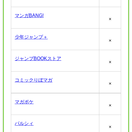
マンガBANG!
×
少年ジャンプ＋
×
ジャンプBOOKストア
×
コミックりぼマガ
×
マガポケ
×
パルシィ
×