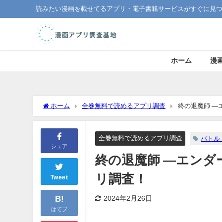
読みたい漫画を載せてるアプリ・電子書籍サービスがすぐに見
ホーム
漫
ホーム
全巻無料で読めるアプリ調査
終の退魔師 ―
全巻無料で読めるアプリ調査
バトル
シェア
終の退魔師 ―エン
リ調査！
Tweet
B!
2024年2月26日
はてブ