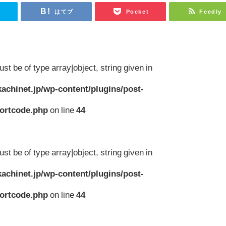
r
はてブ
Pocket
Feedly
st be of type array|object, string given in
achinet.jp/wp-content/plugins/post-
hortcode.php
on line
44
st be of type array|object, string given in
achinet.jp/wp-content/plugins/post-
hortcode.php
on line
44