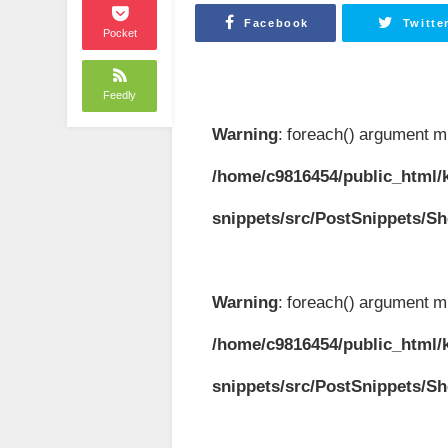
Facebook
Twitte
Pocket
Feedly
Warning
: foreach() argument mu
/home/c9816454/public_html/k
snippets/src/PostSnippets/S
Warning
: foreach() argument mu
/home/c9816454/public_html/k
snippets/src/PostSnippets/S