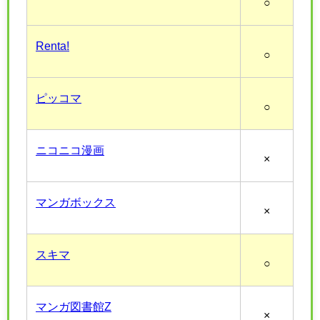
○
Renta!
○
ピッコマ
○
ニコニコ漫画
×
マンガボックス
×
スキマ
○
マンガ図書館Z
×