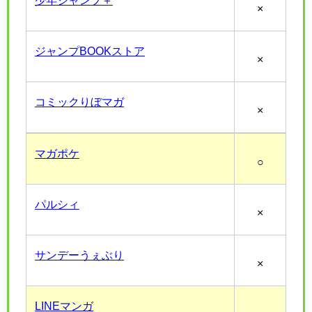
少年ジャンプ＋
×
ジャンプBOOKストア
×
コミックりぼマガ
×
マガポケ
○
パルシィ
×
サンデーうぇぶり
×
LINEマンガ