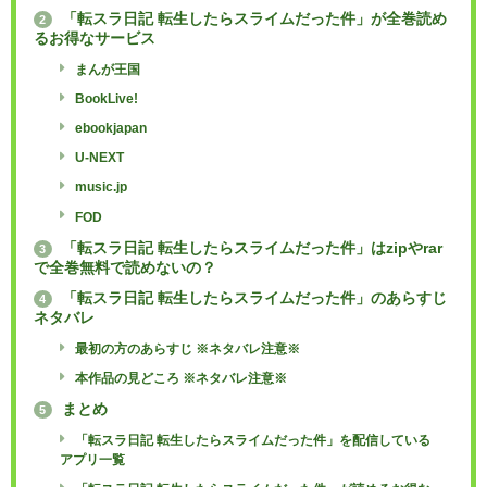
「転スラ日記 転生したらスライムだった件」が全巻読め
2
るお得なサービス
まんが王国
BookLive!
ebookjapan
U-NEXT
music.jp
FOD
「転スラ日記 転生したらスライムだった件」はzipやrar
3
で全巻無料で読めないの？
「転スラ日記 転生したらスライムだった件」のあらすじ
4
ネタバレ
最初の方のあらすじ ※ネタバレ注意※
本作品の見どころ ※ネタバレ注意※
まとめ
5
「転スラ日記 転生したらスライムだった件」を配信している
アプリ一覧