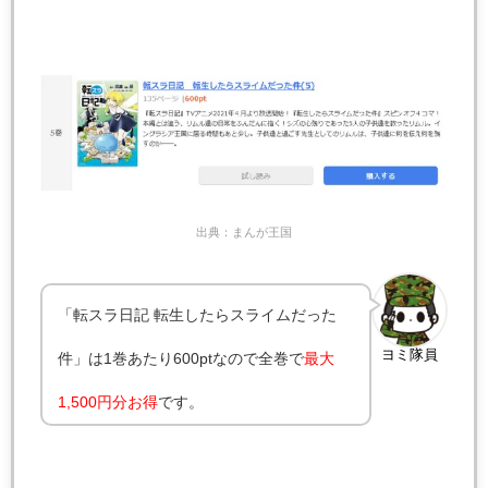
出典：まんが王国
「転スラ日記 転生したらスライムだった
ヨミ隊員
件」は1巻あたり600ptなので全巻で
最大
1,500円分お得
です。