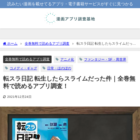
読みたい漫画を載せてるアプリ・電子書籍サービスがすぐに見つかる
ホーム
全巻無料で読めるアプリ調査
転スラ日記 転生したらスライムだった
件｜全巻無料で読めるアプリ調査！
全巻無料で読めるアプリ調査
アニメ化
ファンタジー・SF・異世界
コメディ・ギャグ
日常・ほのぼの
転スラ日記 転生したらスライムだった件｜全巻無
料で読めるアプリ調査！
2021年12月24日