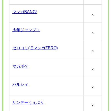
マンガBANG!
×
少年ジャンプ＋
×
ゼロコミ(旧マンガZERO)
×
マガポケ
×
パルシィ
×
サンデーうぇぶり
×