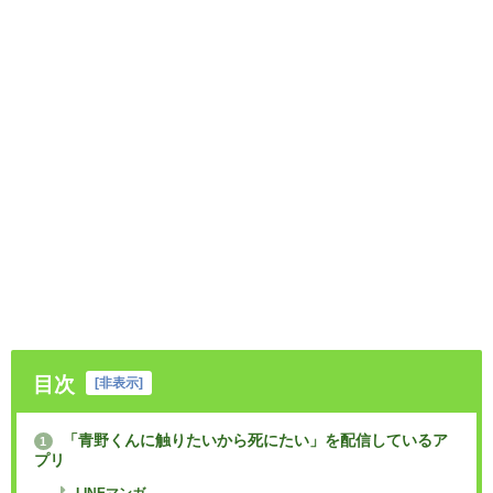
目次
[
非表示
]
「青野くんに触りたいから死にたい」を配信しているア
1
プリ
LINEマンガ