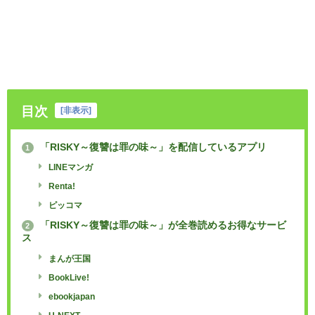
目次
[
非表示
]
「RISKY～復讐は罪の味～」を配信しているアプリ
1
LINEマンガ
Renta!
ピッコマ
「RISKY～復讐は罪の味～」が全巻読めるお得なサービ
2
ス
まんが王国
BookLive!
ebookjapan