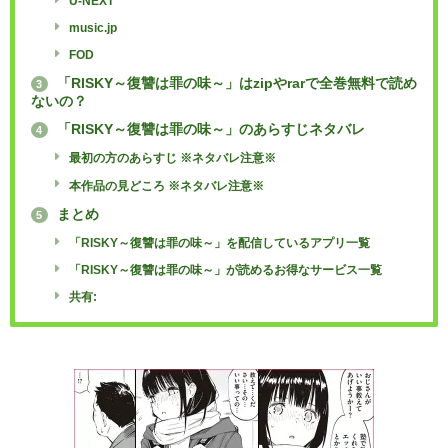
U-NEXT
music.jp
FOD
「RISKY～復讐は罪の味～」はzipやrarで全巻無料で読め
3
ないの？
「RISKY～復讐は罪の味～」のあらすじネタバレ
4
最初の方のあらすじ ※ネタバレ注意※
本作品の見どころ ※ネタバレ注意※
まとめ
5
「RISKY～復讐は罪の味～」を配信しているアプリ一覧
「RISKY～復讐は罪の味～」が読めるお得なサービス一覧
共有: