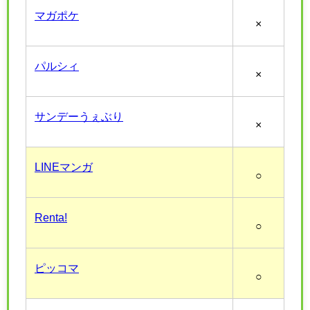
マガポケ
×
パルシィ
×
サンデーうぇぶり
×
LINEマンガ
○
Renta!
○
ピッコマ
○