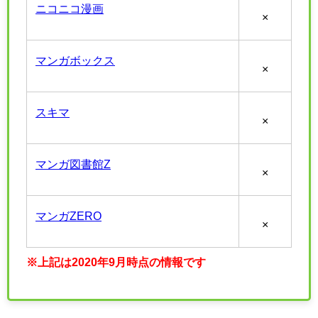
ニコニコ漫画
×
マンガボックス
×
スキマ
×
マンガ図書館Z
×
マンガZERO
×
※上記は2020年9月時点の情報です