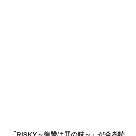
「RISKY～復讐は罪の味～」が全巻読