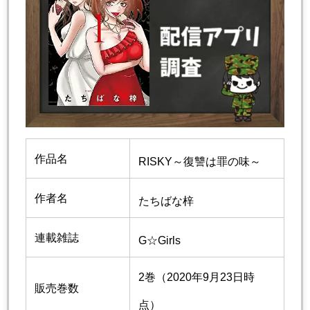
作品名
RISKY～復讐は罪の味～
作者名
たちばな梓
連載雑誌
G☆Girls
2巻（2020年9月23日時
販売巻数
点）