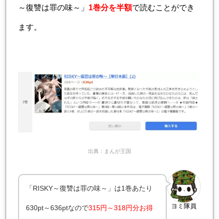
～復讐は罪の味～」
1巻分を半額
で読むことができ
ます。
出典：まんが王国
「RISKY～復讐は罪の味～」は1巻あたり
ヨミ隊員
630pt～636ptなので
315円～318円分お得