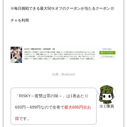
※毎日挑戦できる最大50％オフのクーポンが当たるクーポンガ
チャを利用
出典：BookLive!
「RISKY～復讐は罪の味～」は1巻あたり
ヨミ隊員
693円～699円なので全巻で
最大695円分お
得
です。