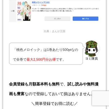
出典：まんが王国
「桃色メロイック」は1巻あたり500ptなの
ヨミ隊員
で全巻で
最大
2,500円分お得
です。
会員登録も月額基本料も無料
で、
試し読みや無料漫
画も豊富
なので登録しておいて損はありません。
＼簡単登録でお得に読む／