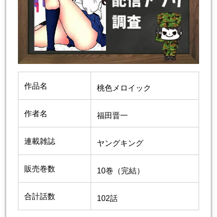
作品名
桃色メロイック
作者名
福田晋一
連載雑誌
ヤングキング
販売巻数
10巻（完結）
合計話数
102話