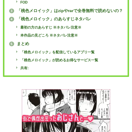
FOD
「桃色メロイック」はzipやrarで全巻無料で読めないの？
3
「桃色メロイック」のあらすじネタバレ
4
最初の方のあらすじ ※ネタバレ注意※
本作品の見どころ ※ネタバレ注意※
まとめ
5
「桃色メロイック」を配信しているアプリ一覧
「桃色メロイック」が読めるお得なサービス一覧
共有: