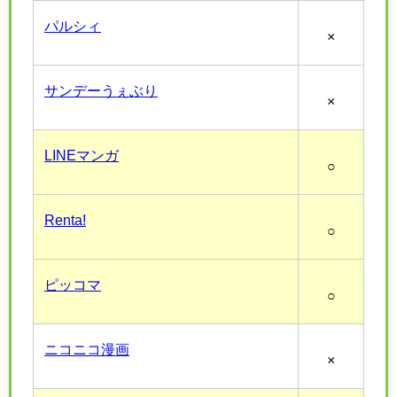
パルシィ
×
サンデーうぇぶり
×
LINEマンガ
○
Renta!
○
ピッコマ
○
ニコニコ漫画
×