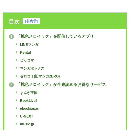
目次
[
非表示
]
「桃色メロイック」を配信しているアプリ
1
LINEマンガ
Renta!
ピッコマ
マンガボックス
ゼロコミ(旧マンガZERO)
「桃色メロイック」が全巻読めるお得なサービス
2
まんが王国
BookLive!
ebookjapan
U-NEXT
music.jp