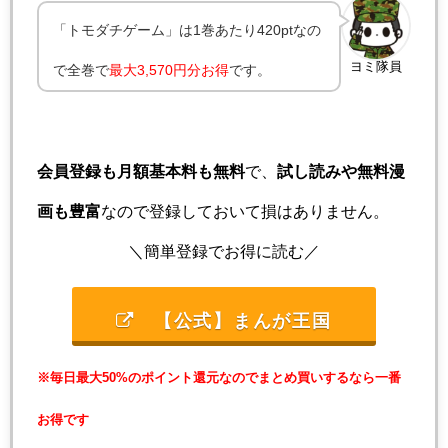
「トモダチゲーム」は1巻あたり420ptなの
ヨミ隊員
で全巻で
最大3,570円分お得
です。
会員登録も月額基本料も無料
で、
試し読みや無料漫
画も豊富
なので登録しておいて損はありません。
＼簡単登録でお得に読む／
【公式】まんが王国
※毎日最大50%のポイント還元なのでまとめ買いするなら一番
お得です