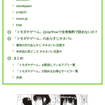
ebookjapan
U-NEXT
music.jp
FOD
「トモダチゲーム」はzipやrarで全巻無料で読めないの？
3
「トモダチゲーム」のあらすじネタバレ
4
最初の方のあらすじ ※ネタバレ注意※
本作品の見どころ ※ネタバレ注意※
まとめ
5
「トモダチゲーム」を配信しているアプリ一覧
「トモダチゲーム」が読めるお得なサービス一覧
共有: