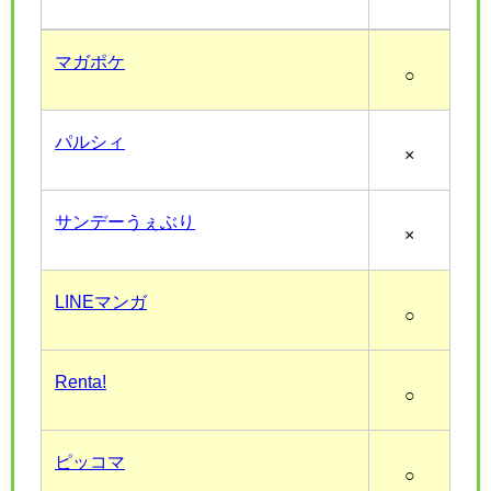
マガポケ
○
パルシィ
×
サンデーうぇぶり
×
LINEマンガ
○
Renta!
○
ピッコマ
○