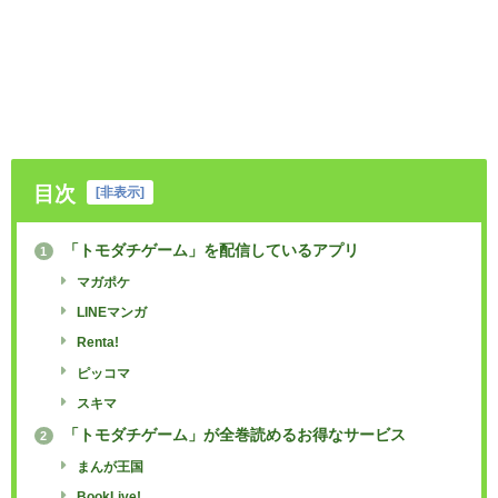
目次
[
非表示
]
「トモダチゲーム」を配信しているアプリ
1
マガポケ
LINEマンガ
Renta!
ピッコマ
スキマ
「トモダチゲーム」が全巻読めるお得なサービス
2
まんが王国
BookLive!