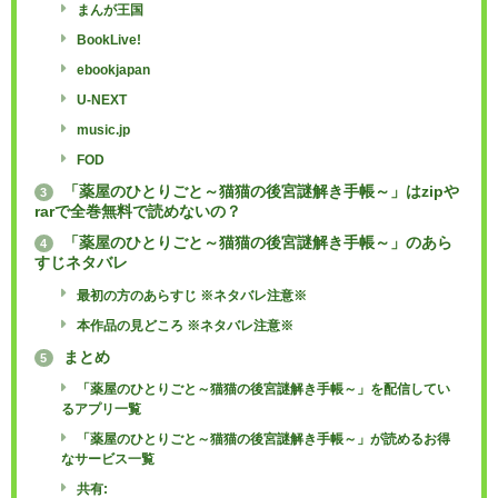
まんが王国
BookLive!
ebookjapan
U-NEXT
music.jp
FOD
「薬屋のひとりごと～猫猫の後宮謎解き手帳～」はzipや
3
rarで全巻無料で読めないの？
「薬屋のひとりごと～猫猫の後宮謎解き手帳～」のあら
4
すじネタバレ
最初の方のあらすじ ※ネタバレ注意※
本作品の見どころ ※ネタバレ注意※
まとめ
5
「薬屋のひとりごと～猫猫の後宮謎解き手帳～」を配信してい
るアプリ一覧
「薬屋のひとりごと～猫猫の後宮謎解き手帳～」が読めるお得
なサービス一覧
共有: