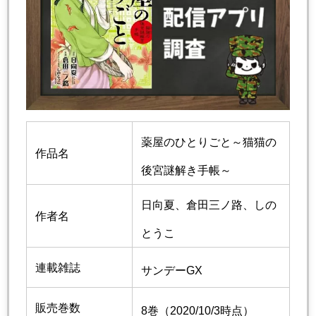
薬屋のひとりごと～猫猫の
作品名
後宮謎解き手帳～
日向夏、倉田三ノ路、しの
作者名
とうこ
連載雑誌
サンデーGX
販売巻数
8巻（2020/10/3時点）