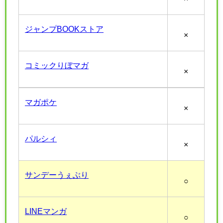
ジャンプBOOKストア
×
コミックりぼマガ
×
マガポケ
×
パルシィ
×
サンデーうぇぶり
○
LINEマンガ
○