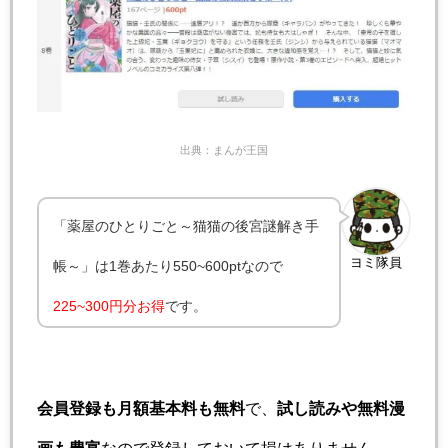
出典：まんが王国
「薬屋のひとりごと～猫猫の後宮謎解き手
ヨミ隊員
帳～」は1巻あたり550~600ptなので
225~300円分お得
です。
会員登録も月額基本料も無料
で、
試し読みや無料漫
画も豊富
なので登録しておいて損はありません。