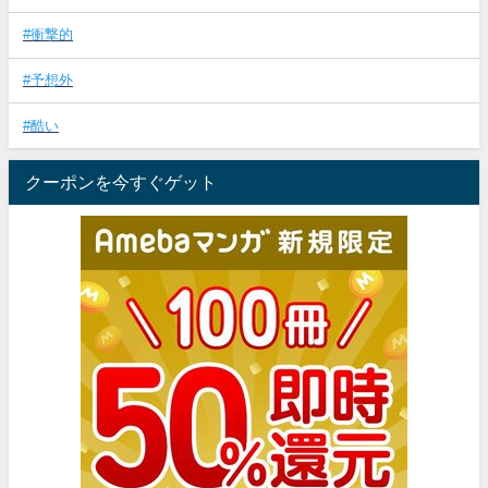
#衝撃的
#予想外
#酷い
クーポンを今すぐゲット