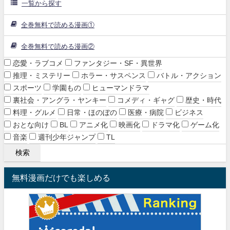
一覧から探す
全巻無料で読める漫画①
全巻無料で読める漫画②
恋愛・ラブコメ
ファンタジー・SF・異世界
推理・ミステリー
ホラー・サスペンス
バトル・アクション
スポーツ
学園もの
ヒューマンドラマ
裏社会・アングラ・ヤンキー
コメディ・ギャグ
歴史・時代
料理・グルメ
日常・ほのぼの
医療・病院
ビジネス
おとな向け
BL
アニメ化
映画化
ドラマ化
ゲーム化
音楽
週刊少年ジャンプ
TL
無料漫画だけでも楽しめる