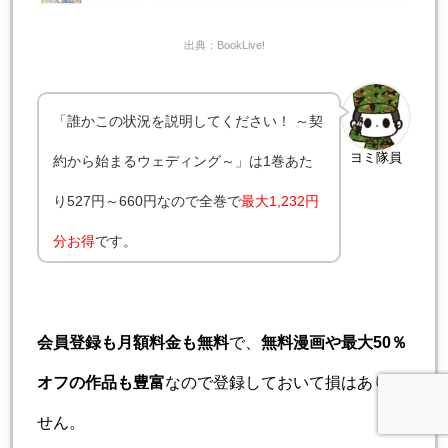
出典：BookLive!
「誰かこの状況を説明してください！ ～契
ヨミ隊員
約から始まるウェディング～」は1巻あた
り527円～660円なので全巻で
最大1,232円
分お得
です。
会員登録も月額料金も無料
で、
無料漫画や最大50％
オフの作品も豊富
なので登録しておいて損はありま
せん。