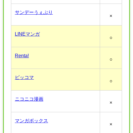
サンデーうぇぶり
×
LINEマンガ
○
Renta!
○
ピッコマ
○
ニコニコ漫画
×
マンガボックス
×