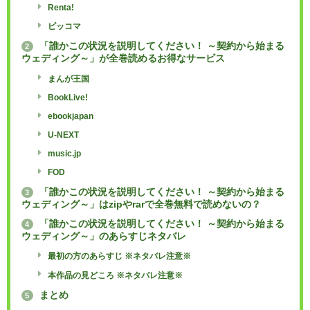
Renta!
ピッコマ
「誰かこの状況を説明してください！ ～契約から始まる
2
ウェディング～」が全巻読めるお得なサービス
まんが王国
BookLive!
ebookjapan
U-NEXT
music.jp
FOD
「誰かこの状況を説明してください！ ～契約から始まる
3
ウェディング～」はzipやrarで全巻無料で読めないの？
「誰かこの状況を説明してください！ ～契約から始まる
4
ウェディング～」のあらすじネタバレ
最初の方のあらすじ ※ネタバレ注意※
本作品の見どころ ※ネタバレ注意※
まとめ
5