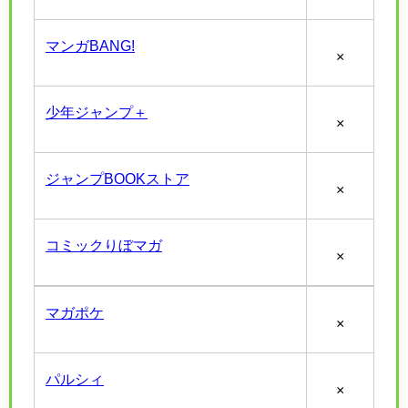
マンガBANG!
×
少年ジャンプ＋
×
ジャンプBOOKストア
×
コミックりぼマガ
×
マガポケ
×
パルシィ
×