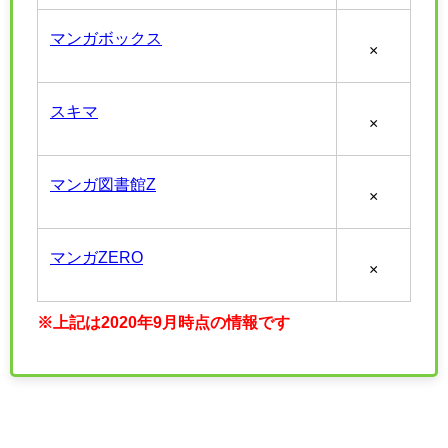
マンガボックス
×
スキマ
×
マンガ図書館Z
×
マンガZERO
×
※上記は2020年9月時点の情報です