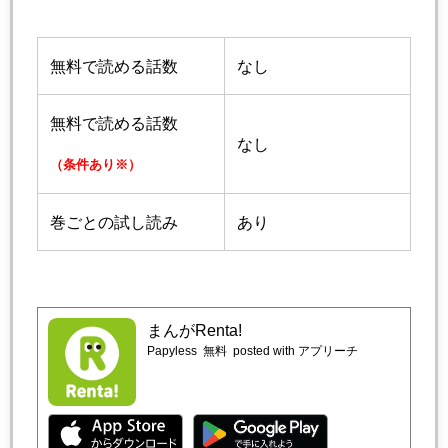
無料で読める話数
なし
無料で読める話数
なし
（条件あり※）
巻ごとの試し読み
あり
まんがRenta!
Papyless
無料
posted with アプリーチ