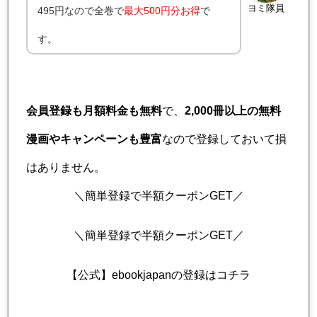
ヨミ隊員
495円なので全巻で
最大500円分お得
で
す。
会員登録も月額料金も無料
で、
2,000冊以上の無料
漫画やキャンペーンも豊富
なので登録しておいて損
はありません。
＼簡単登録で半額クーポンGET／
＼簡単登録で半額クーポンGET／
【公式】ebookjapanの登録はコチラ