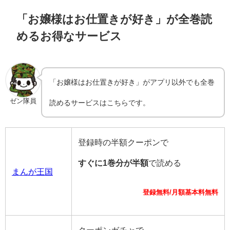
「お嬢様はお仕置きが好き」が全巻読
めるお得なサービス
「お嬢様はお仕置きが好き」がアプリ以外でも全巻
ゼン隊員
読めるサービスはこちらです。
登録時の半額クーポンで
すぐに1巻分が半額
で読める
まんが王国
登録無料/月額基本料無料