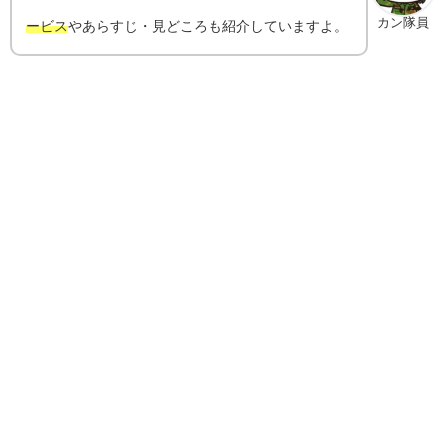
カン隊員
ービス
やあらすじ・見どころも紹介していますよ。