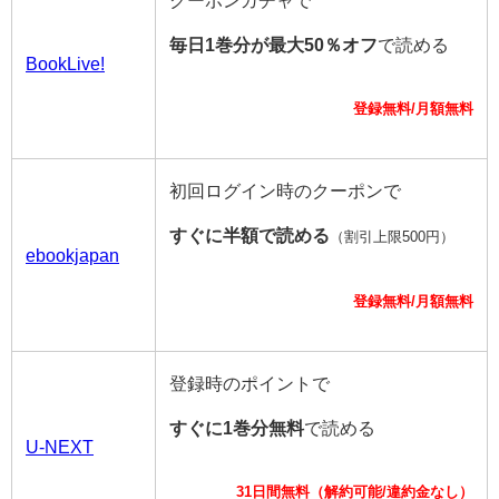
クーポンガチャで
毎日1巻分が最大50％オフ
で読める
BookLive!
登録無料/月額無料
初回ログイン時のクーポンで
すぐに半額で読める
（割引上限500円）
ebookjapan
登録無料/月額無料
登録時のポイントで
すぐに1巻分無料
で読める
U-NEXT
31日間無料（解約可能/違約金なし）