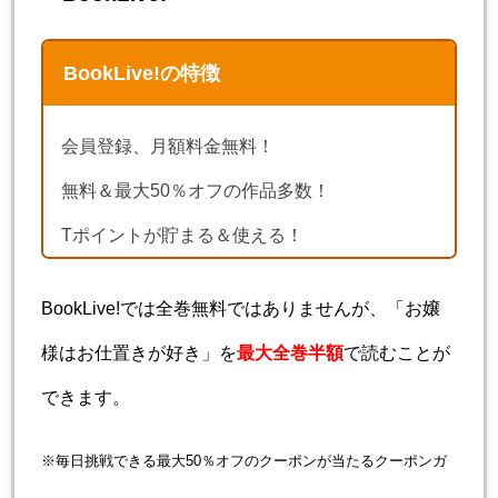
BookLive!の特徴
会員登録、月額料金無料！
無料＆最大50％オフの作品多数！
Tポイントが貯まる＆使える！
BookLive!では全巻無料ではありませんが、「お嬢
様はお仕置きが好き」を
最大全巻半額
で読むことが
できます。
※毎日挑戦できる最大50％オフのクーポンが当たるクーポンガ