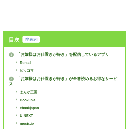
目次
[
非表示
]
「お嬢様はお仕置きが好き」を配信しているアプリ
1
Renta!
ピッコマ
「お嬢様はお仕置きが好き」が全巻読めるお得なサービ
2
ス
まんが王国
BookLive!
ebookjapan
U-NEXT
music.jp