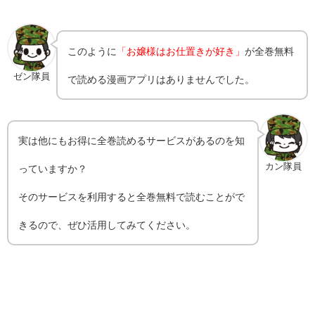
このように
「お嬢様はお仕置きが好き」
が全巻無料
ゼン隊員
で読める漫画アプリはありませんでした。
実は他にもお得に全巻読めるサービスがあるのを知
カン隊員
っていますか？
そのサービスを利用すると全巻無料で読むことがで
きるので、ぜひ活用してみてください。