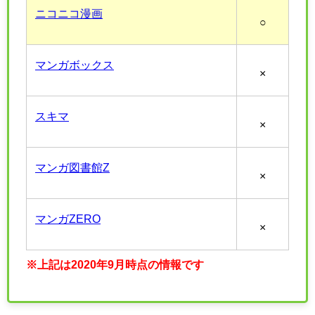
ニコニコ漫画
○
マンガボックス
×
スキマ
×
マンガ図書館Z
×
マンガZERO
×
※上記は2020年9月時点の情報です