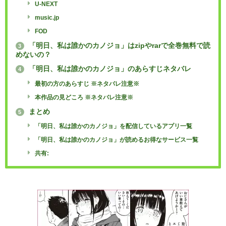
U-NEXT
music.jp
FOD
「明日、私は誰かのカノジョ」はzipやrarで全巻無料で読
3
めないの？
「明日、私は誰かのカノジョ」のあらすじネタバレ
4
最初の方のあらすじ ※ネタバレ注意※
本作品の見どころ ※ネタバレ注意※
まとめ
5
「明日、私は誰かのカノジョ」を配信しているアプリ一覧
「明日、私は誰かのカノジョ」が読めるお得なサービス一覧
共有: