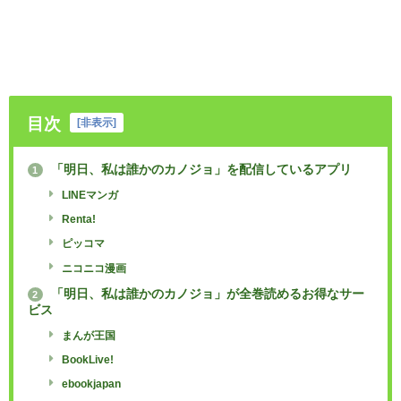
目次
[
非表示
]
「明日、私は誰かのカノジョ」を配信しているアプリ
1
LINEマンガ
Renta!
ピッコマ
ニコニコ漫画
「明日、私は誰かのカノジョ」が全巻読めるお得なサー
2
ビス
まんが王国
BookLive!
ebookjapan