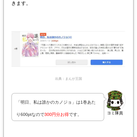
きます。
出典：まんが王国
「明日、私は誰かのカノジョ」は1巻あた
ヨミ隊員
り600ptなので
300円分お得
です。