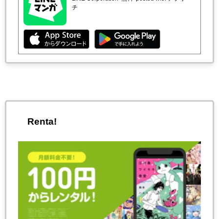
チ
Renta!