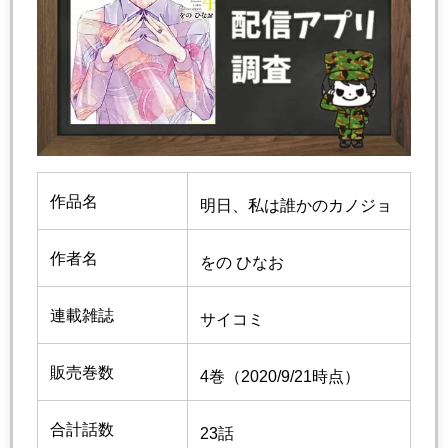
作品名
明日、私は誰かのカノジョ
作者名
をの ひなお
連載雑誌
サイコミ
販売巻数
4巻（2020/9/21時点）
合計話数
23話