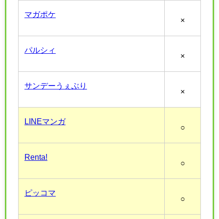
マガポケ
×
パルシィ
×
サンデーうぇぶり
×
LINEマンガ
○
Renta!
○
ピッコマ
○