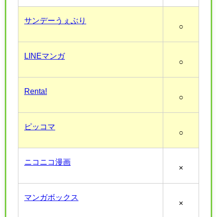
サンデーうぇぶり
○
LINEマンガ
○
Renta!
○
ピッコマ
○
ニコニコ漫画
×
マンガボックス
×