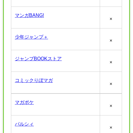
マンガBANG!
×
少年ジャンプ＋
×
ジャンプBOOKストア
×
コミックりぼマガ
×
マガポケ
×
パルシィ
×