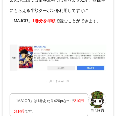
にもらえる半額クーポンを利用してすぐに
「MAJOR」
1巻分を半額
で読むことができます。
出典：まんが王国
「MAJOR」は1巻あたり420ptなので
210円
ヨミ隊員
分お得
です。