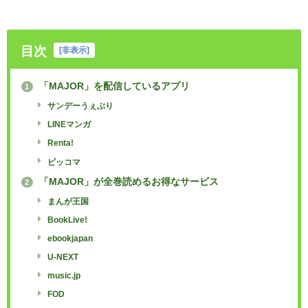
目次
[
非表示
]
「MAJOR」を配信しているアプリ
1
サンデーうぇぶり
LINEマンガ
Renta!
ピッコマ
「MAJOR」が全巻読めるお得なサービス
2
まんが王国
BookLive!
ebookjapan
U-NEXT
music.jp
FOD