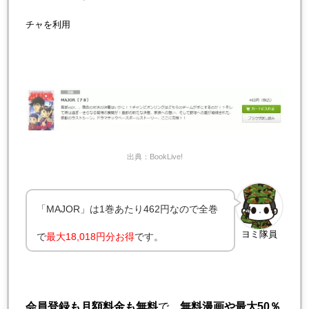
チャを利用
出典：BookLive!
「MAJOR」は1巻あたり462円なので全巻
ヨミ隊員
で
最大18,018円分お得
です。
会員登録も月額料金も無料
で、
無料漫画や最大50％