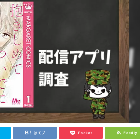
r
はてブ
Pocket
Feedly