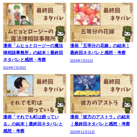
漫画「ムヒョとロージーの魔法
漫画「五等分の花嫁」の結末｜
律相談事務所」の結末｜最終回
最終回ネタバレと感想・考察
ネタバレと感想・考察
2024年7月21日
2024年7月25日
漫画「それでも町は廻ってい
漫画「彼方のアストラ」の結末
る」の結末｜最終回ネタバレと
｜最終回ネタバレと感想・考察
感想・考察
2023年11月11日