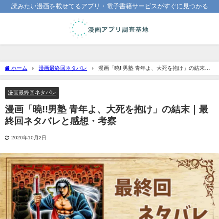
読みたい漫画を載せてるアプリ・電子書籍サービスがすぐに見つかる
ホーム
漫画最終回ネタバレ
漫画「曉!!男塾 青年よ、大死を抱け」の結末｜
最終回ネタバレと感想・考察
漫画最終回ネタバレ
漫画「曉!!男塾 青年よ、大死を抱け」の結末｜最
終回ネタバレと感想・考察
2020年10月2日