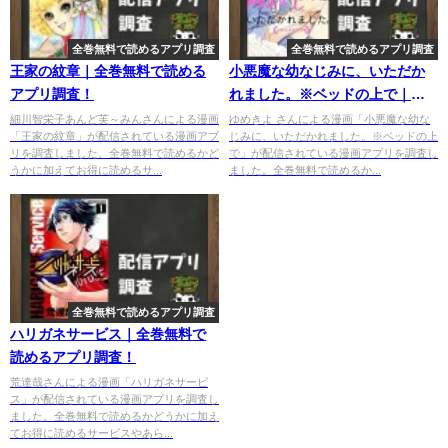
全巻無料で読めるアプリ調査
全巻無料で読めるアプリ調査
王家の紋章｜全巻無料で読める
小悪魔な幼なじみに、いただか
アプリ調査！
れました。※ベッドの上で｜全
巻無料で読めるアプリ調査！
細川智栄子あんど芙～みんさんによる漫画
ゆめきよ さんによる漫画「小悪魔な幼な
「王家の紋章」が配信されている漫画アプ
じみに、いただかれました。※ベッドの上
リを調査しました。全巻無料で読めるかど
で」が配信されている漫画アプリを調査し
うかに加えてお得に読めるサ...
ました。全巻無料で読めるか...
全巻無料で読めるアプリ調査
ハリガネサービス｜全巻無料で
読めるアプリ調査！
荒達哉さんによる漫画「ハリガネサービ
ス」が配信されている漫画アプリを調査し
ました。全巻無料で読めるかどうかに加え
てお得に読めるサービスやあら...