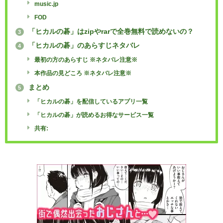
music.jp
FOD
「ヒカルの碁」はzipやrarで全巻無料で読めないの？
3
「ヒカルの碁」のあらすじネタバレ
4
最初の方のあらすじ ※ネタバレ注意※
本作品の見どころ ※ネタバレ注意※
まとめ
5
「ヒカルの碁」を配信しているアプリ一覧
「ヒカルの碁」が読めるお得なサービス一覧
共有: