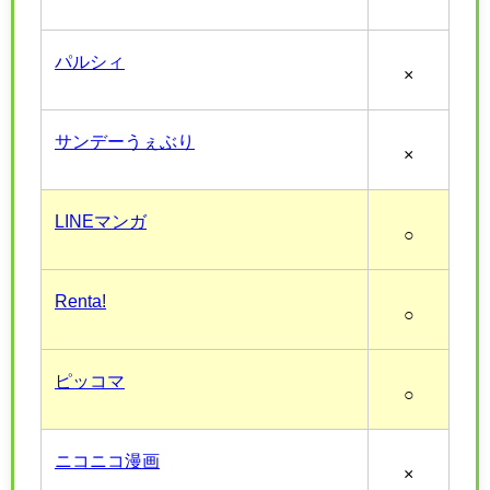
パルシィ
×
サンデーうぇぶり
×
LINEマンガ
○
Renta!
○
ピッコマ
○
ニコニコ漫画
×