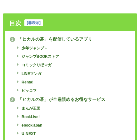
目次
[
非表示
]
「ヒカルの碁」を配信しているアプリ
1
少年ジャンプ＋
ジャンプBOOKストア
コミックりぼマガ
LINEマンガ
Renta!
ピッコマ
「ヒカルの碁」が全巻読めるお得なサービス
2
まんが王国
BookLive!
ebookjapan
U-NEXT