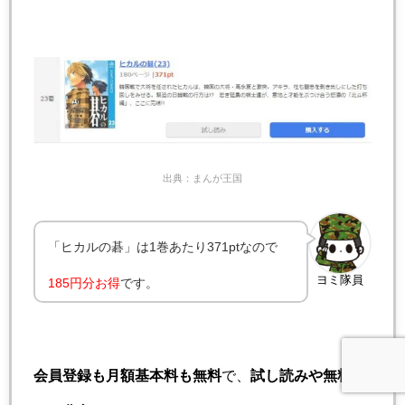
出典：まんが王国
「ヒカルの碁」は1巻あたり371ptなので
ヨミ隊員
185円分お得
です。
会員登録も月額基本料も無料
で、
試し読みや無料漫