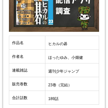
作品名
ヒカルの碁
作者名
ほったゆみ、小畑健
連載雑誌
週刊少年ジャンプ
販売巻数
23巻（完結）
合計話数
189話