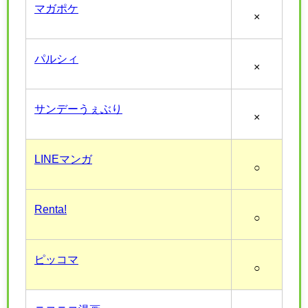
マガポケ
×
パルシィ
×
サンデーうぇぶり
×
LINEマンガ
○
Renta!
○
ピッコマ
○