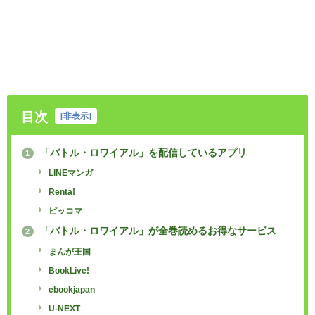
目次
[
非表示
]
「バトル・ロワイアル」を配信しているアプリ
1
LINEマンガ
Renta!
ピッコマ
「バトル・ロワイアル」が全巻読めるお得なサービス
2
まんが王国
BookLive!
ebookjapan
U-NEXT