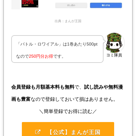
出典：まんが王国
「バトル・ロワイアル」は1巻あたり500pt
ヨミ隊員
なので
250円分お得
です。
会員登録も月額基本料も無料
で、
試し読みや無料漫
画も豊富
なので登録しておいて損はありません。
＼簡単登録でお得に読む／
【公式】まんが王国