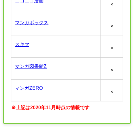
ニコニコ漫画
×
マンガボックス
×
スキマ
×
マンガ図書館Z
×
マンガZERO
×
※上記は2020年11月時点の情報です