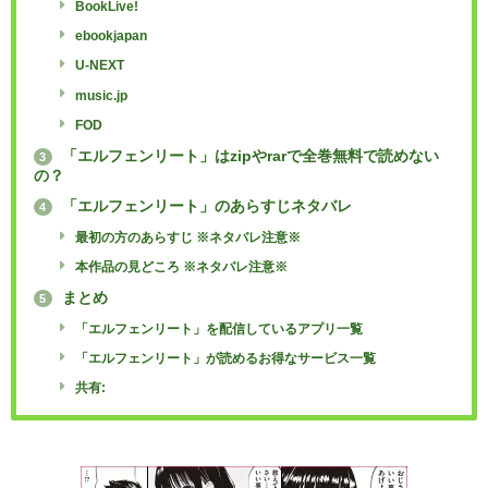
BookLive!
ebookjapan
U-NEXT
music.jp
FOD
「エルフェンリート」はzipやrarで全巻無料で読めない
3
の？
「エルフェンリート」のあらすじネタバレ
4
最初の方のあらすじ ※ネタバレ注意※
本作品の見どころ ※ネタバレ注意※
まとめ
5
「エルフェンリート」を配信しているアプリ一覧
「エルフェンリート」が読めるお得なサービス一覧
共有: