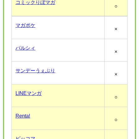
コミックりぼマガ
○
マガポケ
×
パルシィ
×
サンデーうぇぶり
×
LINEマンガ
○
Renta!
○
ピッコマ