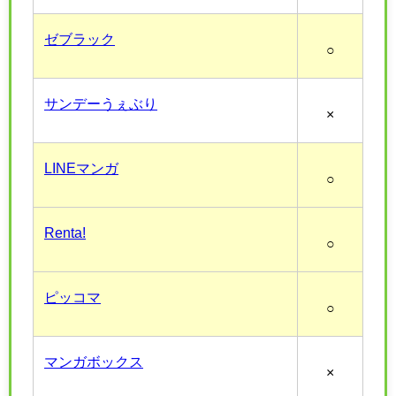
ゼブラック
○
サンデーうぇぶり
×
LINEマンガ
○
Renta!
○
ピッコマ
○
マンガボックス
×