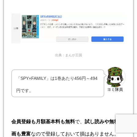
出典：まんが王国
「SPY×FAMILY」は1巻あたり456円～494
ヨミ隊員
円です。
会員登録も月額基本料も無料
で、
試し読みや無料漫
画も豊富
なので登録しておいて損はありません。