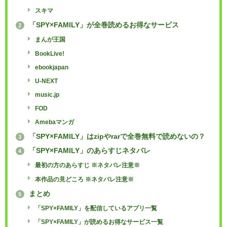
スキマ
「SPY×FAMILY」が全巻読めるお得なサービス
2
まんが王国
BookLive!
ebookjapan
U-NEXT
music.jp
FOD
Amebaマンガ
「SPY×FAMILY」はzipやrarで全巻無料で読めないの？
3
「SPY×FAMILY」のあらすじネタバレ
4
最初の方のあらすじ ※ネタバレ注意※
本作品の見どころ ※ネタバレ注意※
まとめ
5
「SPY×FAMILY」を配信しているアプリ一覧
「SPY×FAMILY」が読めるお得なサービス一覧