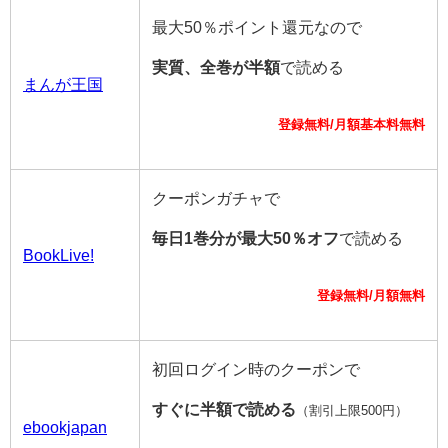
最大50％ポイント還元なので
実質、全巻が半額
で読める
まんが王国
登録無料/月額基本料無料
クーポンガチャで
毎日1巻分が最大50％オフ
で読める
BookLive!
登録無料/月額無料
初回ログイン時のクーポンで
すぐに半額で読める
（割引上限500円）
ebookjapan