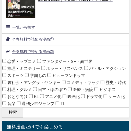
全巻無料で読めるアプリ
調査
一覧から探す
全巻無料で読める漫画①
全巻無料で読める漫画②
恋愛・ラブコメ
ファンタジー・SF・異世界
推理・ミステリー
ホラー・サスペンス
バトル・アクション
スポーツ
学園もの
ヒューマンドラマ
裏社会・アングラ・ヤンキー
コメディ・ギャグ
歴史・時代
料理・グルメ
日常・ほのぼの
医療・病院
ビジネス
おとな向け
BL
アニメ化
映画化
ドラマ化
ゲーム化
音楽
週刊少年ジャンプ
TL
無料漫画だけでも楽しめる