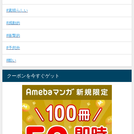
#素晴らしい
#感動的
#衝撃的
#予想外
#酷い
クーポンを今すぐゲット