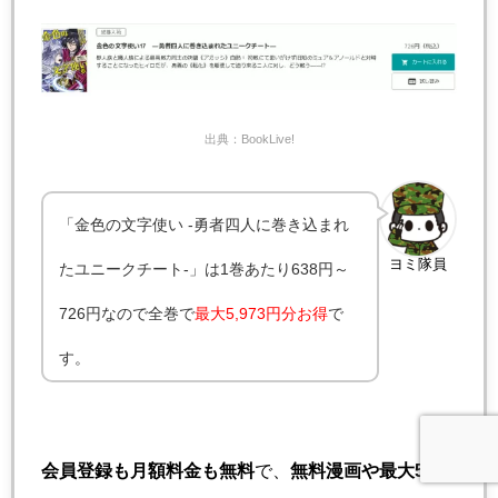
出典：BookLive!
「金色の文字使い -勇者四人に巻き込まれ
ヨミ隊員
たユニークチート-」は1巻あたり638円～
726円なので全巻で
最大5,973円分お得
で
す。
会員登録も月額料金も無料
で、
無料漫画や最大50％