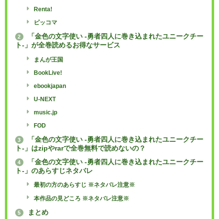
Renta!
ピッコマ
「金色の文字使い -勇者四人に巻き込まれたユニークチー
2
ト-」が全巻読めるお得なサービス
まんが王国
BookLive!
ebookjapan
U-NEXT
music.jp
FOD
「金色の文字使い -勇者四人に巻き込まれたユニークチー
3
ト-」はzipやrarで全巻無料で読めないの？
「金色の文字使い -勇者四人に巻き込まれたユニークチー
4
ト-」のあらすじネタバレ
最初の方のあらすじ ※ネタバレ注意※
本作品の見どころ ※ネタバレ注意※
まとめ
5