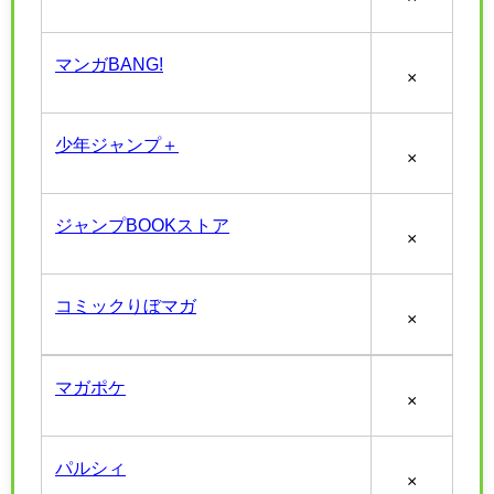
マンガBANG!
×
少年ジャンプ＋
×
ジャンプBOOKストア
×
コミックりぼマガ
×
マガポケ
×
パルシィ
×