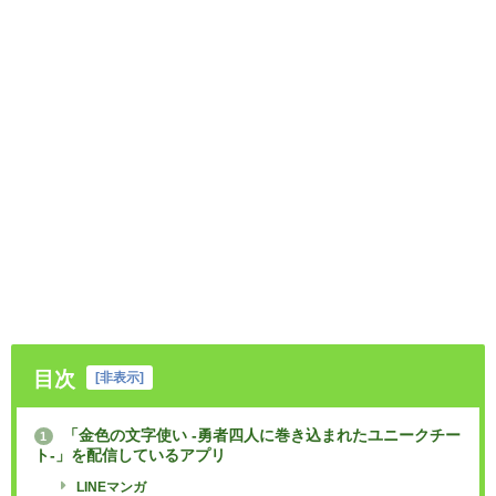
目次
[
非表示
]
「金色の文字使い -勇者四人に巻き込まれたユニークチー
1
ト-」を配信しているアプリ
LINEマンガ