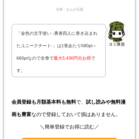
出典：まんが王国
「金色の文字使い -勇者四人に巻き込まれ
ヨミ隊員
たユニークチート-」は1巻あたり580pt～
660ptなので全巻で
最大
5,430円分お得
で
す。
会員登録も月額基本料も無料
で、
試し読みや無料漫
画も豊富
なので登録しておいて損はありません。
＼簡単登録でお得に読む／