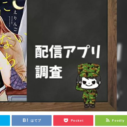
r
はてブ
Pocket
Feedly